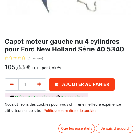
Capot moteur gauche nu 4 cylindres
pour Ford New Holland Série 40 5340
(0 review)
105,83
€
par
Unités
H.T.
AJOUTER AU PANIER
Délai de livraison :
1 semaine
Nous utilisons des cookies pour vous offrir une meilleure expérience
Gauche. Référence d'origine : 81817162, C5NN566AF, C7NN16626G. Se
utilisateur sur ce site.
Politique en matière de cookies
monte sur :
Ford New Holland
100 Séries
Que les essentiels
Je suis d'accord
5100
1000 Séries