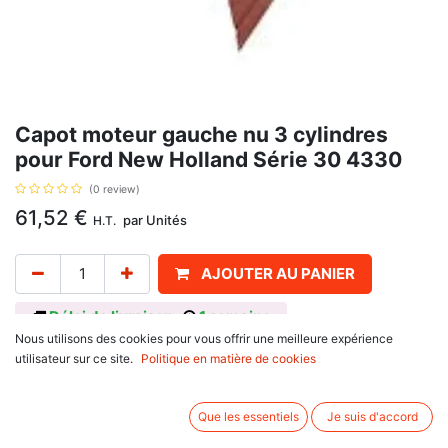
Capot moteur gauche nu 3 cylindres
pour Ford New Holland Série 30 4330
(0 review)
61,52
€
par
Unités
H.T.
AJOUTER AU PANIER
Délai de livraison :
1 semaine
Nous utilisons des cookies pour vous offrir une meilleure expérience
Référence d'origine : D5NN16626, 81817160, C5NN16625G, C7NN16626C,
utilisateur sur ce site.
Politique en matière de cookies
pour Ford New Holland
série 10 : 2110, 2310, 2910, 3110, 3310, 3910, 4610
série 100 : 2100, 3100, 4100
Que les essentiels
Je suis d'accord
série 1000 : 2000, 3000, 4000
série 30 : 4330