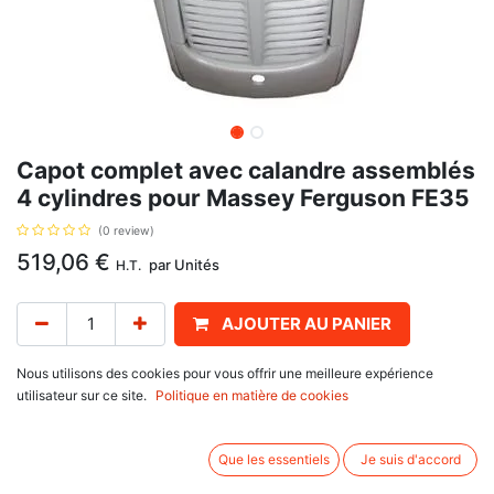
Capot complet avec calandre assemblés
4 cylindres pour Massey Ferguson FE35
(0 review)
519,06
€
par
Unités
H.T.
AJOUTER AU PANIER
Délai de livraison :
1 semaine
Nous utilisons des cookies pour vous offrir une meilleure expérience
utilisateur sur ce site.
Politique en matière de cookies
Référence Massey : 1884060M91, 1884060R91, 828186M91, 828186R91.
Associez d'autres produits:
Que les essentiels
Je suis d'accord