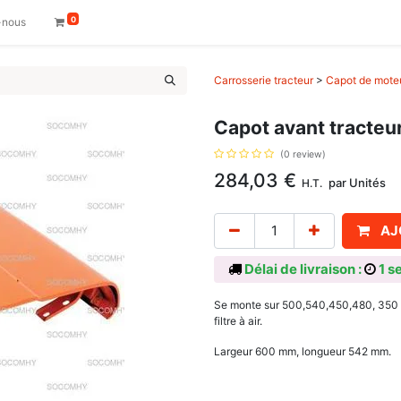
0
-nous
Carrosserie tracteur
>
Capot de moteu
Capot avant tracteu
(0 review)
284,03
€
par
Unités
H.T.
AJ
Délai de livraison :
1 s
Se monte sur 500,540,450,480, 350 et
filtre à air.
Largeur 600 mm, longueur 542 mm.