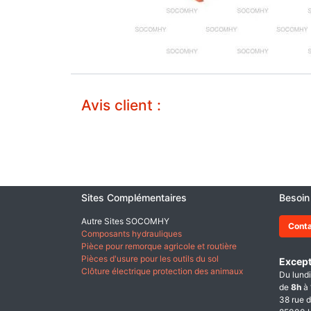
Avis client :
Sites Complémentaires
Besoin
Autre Sites SOCOMHY
Cont
Composants hydrauliques
Pièce pour remorque agricole et routière
Pièces d'usure pour les outils du sol
Except
Clôture électrique protection des animaux
Du lundi
de
8h
à
38 rue d