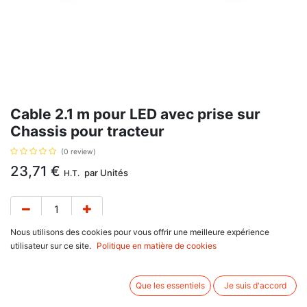
Cable 2.1 m pour LED avec prise sur
Chassis pour tracteur
(0 review)
23,71
€
par
Unités
H.T.
Nous utilisons des cookies pour vous offrir une meilleure expérience
utilisateur sur ce site.
Politique en matière de cookies
longueur: 2,1 m, avec prise de remorque pour lampes à led, cable du phare
arrière.
Que les essentiels
Je suis d'accord
Associez d'autres produits: