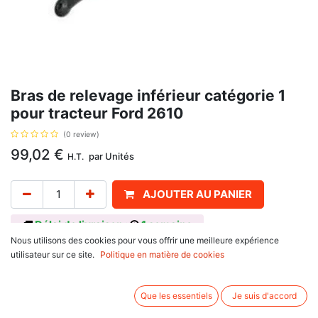
Bras de relevage inférieur catégorie 1
pour tracteur Ford 2610
(0 review)
99,02
€
par
Unités
H.T.
AJOUTER AU PANIER
Délai de livraison :
1 semaine
Nous utilisons des cookies pour vous offrir une meilleure expérience
Pour
utilisateur sur ce site.
Politique en matière de cookies
Ford : 2000, 2310, 2600, 2610, 3000, 3610, Fordson Dexta, Super
Dexta,
Massey Ferguson : 133, 135 FR, 135V, 140, 35, TEA 20, TEE 20, TEF
Que les essentiels
Je suis d'accord
20, TEH 20,
Steyr : M9078 (->12/98), M9078 (01/99->), M9086 (->12/98), (01/99-