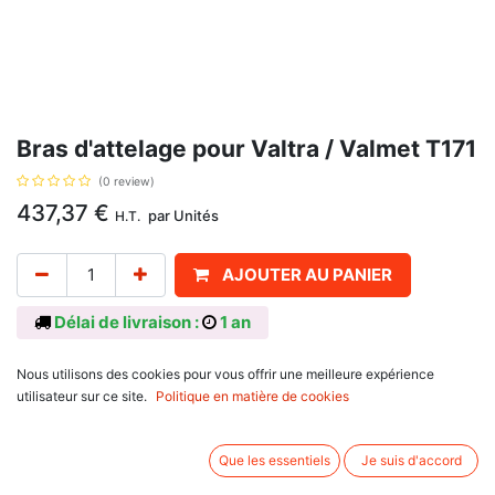
Bras d'attelage pour Valtra / Valmet T171
(0 review)
437,37
€
par
Unités
H.T.
AJOUTER AU PANIER
Délai de livraison :
1 an
Coté gauche, longueur 940 mm, catégorie 3, pour Valtra / Valmet série T1 :
Nous utilisons des cookies pour vous offrir une meilleure expérience
T171 C/H, T171 LS, T191 LS.
utilisateur sur ce site.
Politique en matière de cookies
Associez d'autres produits:
Que les essentiels
Je suis d'accord