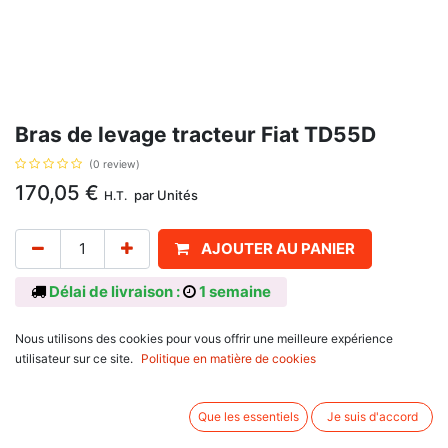
Bras de levage tracteur Fiat TD55D
(0 review)
170,05
€
par
Unités
H.T.
AJOUTER AU PANIER
Délai de livraison :
1 semaine
Référence d'origine: 5122242
Nous utilisons des cookies pour vous offrir une meilleure expérience
Informations complémentaires:
utilisateur sur ce site.
Politique en matière de cookies
Se monte sur:
Fiat: 55-66, 55-66DT, 55-66DT LP, 55-66FDT, 55-66V, 55-66VDT, 60-66,
Que les essentiels
Je suis d'accord
60-66DT, 65-66, 65-66DT, 60-88, 60-88DT, 65-88, 65-88DT, 60-90, 60-
90DT, 65-90, 65-90DT, 60-93, 60-93DT, 65-93, 65-93DT, 60-94, 60-