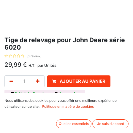
Tige de relevage pour John Deere série
6020
(0 review)
29,99
€
par
Unités
H.T.
AJOUTER AU PANIER
Délai de livraison :
1 semaine
Nous utilisons des cookies pour vous offrir une meilleure expérience
Diamètre 25 mm, avec pour référence d'origine AL170951. Se monte sur
utilisateur sur ce site.
Politique en matière de cookies
John Deere
6000 SE Series : 6100 SE, 6200 SE, 6300 SE, 6400 SE,
Que les essentiels
Je suis d'accord
6000 Series : 6100, 6200, 6300, 6400, 6506, 6600,
6020 SE Series : 6020 SE, 6120 SE, 6220 SE, 6320 SE, 6420 SE,