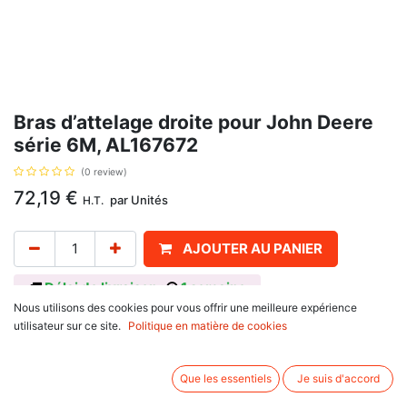
Bras d’attelage droite pour John Deere
série 6M, AL167672
(0 review)
72,19
€
par
Unités
H.T.
AJOUTER AU PANIER
Délai de livraison :
1 semaine
Nous utilisons des cookies pour vous offrir une meilleure expérience
Bras d’attelage droite, avec pour référence d'origine AL167672, pour John
utilisateur sur ce site.
Politique en matière de cookies
Deere
série 6030 : 6830 PR,
Que les essentiels
Je suis d'accord
série 7030 : 7430 E PR, 7430 PR, 7530 E PR, 7530 PR,
série 6M : 6170 M, 6175 M, 6195 M, 6210 M,