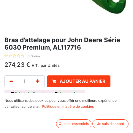
Bras d'attelage pour John Deere Série
6030 Premium, AL117716
(0 review)
274,23
€
par
Unités
H.T.
AJOUTER AU PANIER
Délai de livraison :
1 semaine
Nous utilisons des cookies pour vous offrir une meilleure expérience
Catégorie 2, et coté gauche, avec pour référence d'origine : AL117716,
utilisateur sur ce site.
Politique en matière de cookies
AL163915, L173900. Se monte sur John Deere
6020 SE Series : 6120 SE, 6220 SE, 6320 SE, 6520 SE
6020 Series : 6120, 6220, 6420
Que les essentiels
Je suis d'accord
6030 Series : 6230, 6330, 6430, 6530
6030 Premium Series : 6230 Premium, 6330 Premium, 6430