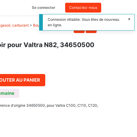
Se connecter
Contactez-nous
Connexion rétablie. Vous êtes de nouveau
en ligne.
gasoil, carburant
>
Bouchon du réservoir
ir pour Valtra N82, 34650500
OUTER AU PANIER
emaine
érence d'origine 34650500, pour Valtra C100, C110, C120,