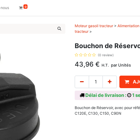
0
-nous
Moteur gasoil tracteur
>
Alimentation 
tracteur
>
Bouchon de Réservo
(0 review)
43,96
€
par
Unités
H.T.
AJ
Délai de livraison :
1 s
Bouchon de Réservoir, avec pour réf
C120E, C130, C150, C90N