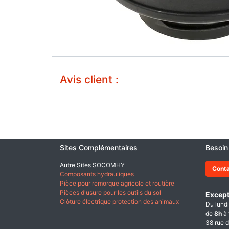
Avis client :
Sites Complémentaires
Besoin
Autre Sites SOCOMHY
Cont
Composants hydrauliques
Pièce pour remorque agricole et routière
Pièces d'usure pour les outils du sol
Except
Clôture électrique protection des animaux
Du lundi
de
8h
à
38 rue d