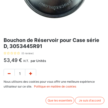
Bouchon de Réservoir pour Case série
D, 3053445R91
(0 review)
53,49
€
par
Unités
H.T.
Nous utilisons des cookies pour vous offrir une meilleure expérience
utilisateur sur ce site.
Politique en matière de cookies
Bouchon de Réservoir, avec pour référence d'origine 3053445R91, pour
Case IH D212, D217, D320, D322, D324, D326, D430, D432, D436, D439
Que les essentiels
Je suis d'accord