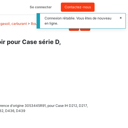
Se connecter
Contactez-nous
Connexion rétablie. Vous êtes de nouveau
en ligne.
gasoil, carburant
>
Bouchon du réservoir
r pour Case série D,
érence d'origine 3053445R91, pour Case IH D212, D217,
32, D436, D439