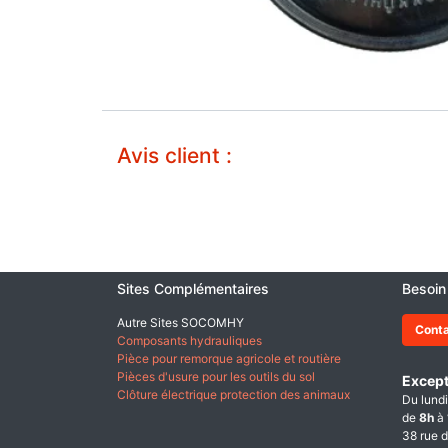
Avis client :
Sites Complémentaires
Besoin
Autre Sites SOCOMHY
Cont
Composants hydrauliques
Pièce pour remorque agricole et routière
Pièces d'usure pour les outils du sol
Except
Clôture électrique protection des animaux
Du lundi
de
8h
à
38 rue d