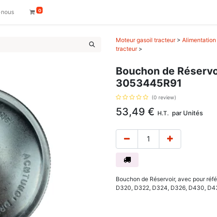
0
-nous
Moteur gasoil tracteur
>
Alimentation 
tracteur
>
Bouchon de Réservoi
3053445R91
(0 review)
53,49
€
par
Unités
H.T.
Bouchon de Réservoir, avec pour réf
D320, D322, D324, D326, D430, D4