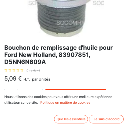
Bouchon de remplissage d'huile pour
Ford New Holland, 83907851,
D5NN6N609A
(0 review)
5,09
€
par
Unités
H.T.
AJOUTER AU PANIER
Nous utilisons des cookies pour vous offrir une meilleure expérience
utilisateur sur ce site.
Politique en matière de cookies
Délai de livraison :
1 semaine
Diamètres de la collerette 41 x 43, et filetage 30/40 mm, avec pour
Que les essentiels
Je suis d'accord
référence Ford New Holland : 83907851, D5NN6N609A.