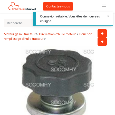
Contactez-nous
Connexion rétablie. Vous êtes de nouveau
en ligne.
Moteur gasoil tracteur
>
Circulation d'huile moteur
>
Bouchon
remplissage d'huile tracteur
>