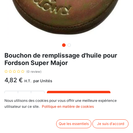
Bouchon de remplissage d'huile pour
Fordson Super Major
(0 review)
4,82
€
par
Unités
H.T.
AJOUTER AU PANIER
Nous utilisons des cookies pour vous offrir une meilleure expérience
utilisateur sur ce site.
Politique en matière de cookies
Délai de livraison :
1 semaine
Bouchon de remplissage d'huile avec pour référence d'origine : 81717845,
Que les essentiels
Je suis d'accord
E1ADKN6766, 957E6766. Se monte sur Ford New Holland Fordson : Dexta,
Major, Super Dexta, Super Major. et avec dimension : A : 63.60 mm, B :