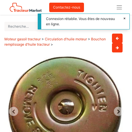
Contactez-nous
Connexion rétablie. Vous êtes de nouveau
en ligne.
Moteur gasoil tracteur
>
Circulation d'huile moteur
>
Bouchon
remplissage d'huile tracteur
>