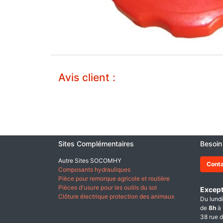
Avis client :
Sites Complémentaires
Besoin
Autre Sites SOCOMHY
Cont
Composants hydrauliques
Pièce pour remorque agricole et routière
Pièces d'usure pour les outils du sol
Except
Clôture électrique protection des animaux
Du lundi
de
8h
à
38 rue d