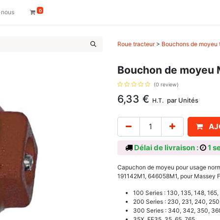
0
-nous
Roue tracteur
>
Bouchons de moyeu t
Bouchon de moyeu M
(0 review)
6,33
€
par
Unités
H.T.
AJ
Délai de livraison :
1 s
Capuchon de moyeu pour usage norma
191142M1, 646058M1, pour Massey 
100 Series : 130, 135, 148, 165,
200 Series : 230, 231, 240, 250
300 Series : 340, 342, 350, 36
35X, FE35, 35, 65, 765