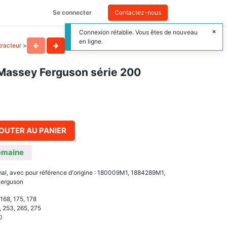
Se connecter
Contactez-nous
Connexion rétablie. Vous êtes de nouveau
en ligne.
racteur
>
assey Ferguson série 200
OUTER AU PANIER
emaine
l, avec pour référence d'origine : 180009M1, 1884289M1,
Ferguson
 168, 175, 178
, 253, 265, 275
0