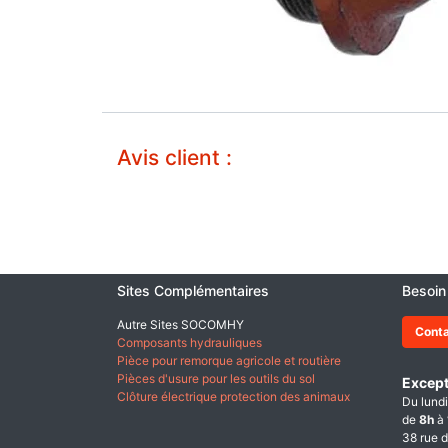
Avis client :
Sites Complémentaires
Besoin
Autre Sites SOCOMHY
Cont
Composants hydrauliques
Pièce pour remorque agricole et routière
Pièces d'usure pour les outils du sol
Except
Clôture électrique protection des animaux
Du lundi
de
8h
à
38 rue d