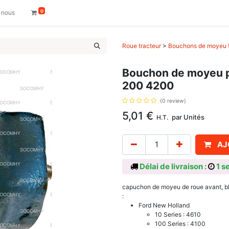
0
-nous
Roue tracteur
>
Bouchons de moyeu t
Bouchon de moyeu p
200 4200
(0 review)
5,01
€
par
Unités
H.T.
AJ
Délai de livraison :
1 s
capuchon de moyeu de roue avant, ble
:
Ford New Holland
10 Series : 4610
100 Series : 4100