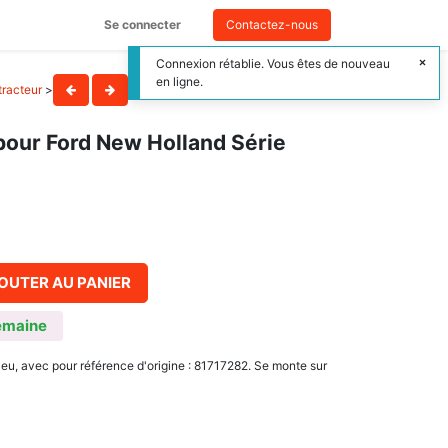
Se connecter
Contactez-nous
Connexion rétablie. Vous êtes de nouveau
en ligne.
racteur
>
our Ford New Holland Série
OUTER AU PANIER
emaine
u, avec pour référence d'origine : 81717282. Se monte sur