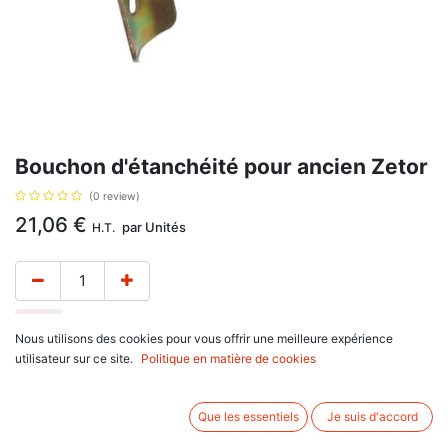
Bouchon d'étanchéité pour ancien Zetor
(0 review)
21,06
€
par
Unités
H.T.
Nous utilisons des cookies pour vous offrir une meilleure expérience
utilisateur sur ce site.
Politique en matière de cookies
Taille : 3”1/4 ou 82 mm.
Avis client :
Que les essentiels
Je suis d'accord