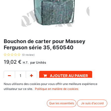
Bouchon de carter pour Massey
Ferguson série 35, 650540
(0 review)
19,02
€
par
Unités
H.T.
AJOUTER AU PANIER
Nous utilisons des cookies pour vous offrir une meilleure expérience
Délai de livraison :
1 semaine
utilisateur sur ce site.
Politique en matière de cookies
Bouchon de carter, avec pour référence d'origine 650540, 0650540, pour
Massey Ferguson
Que les essentiels
Je suis d'accord
série 100 : 165,