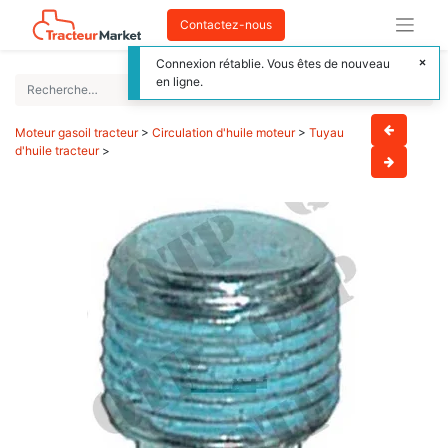
Contactez-nous
Connexion rétablie. Vous êtes de nouveau
en ligne.
Moteur gasoil tracteur
>
Circulation d'huile moteur
>
Tuyau
d'huile tracteur
>