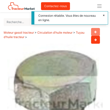
Contactez-nous
Connexion rétablie. Vous êtes de nouveau
en ligne.
Moteur gasoil tracteur
>
Circulation d'huile moteur
>
Tuyau
d'huile tracteur
>