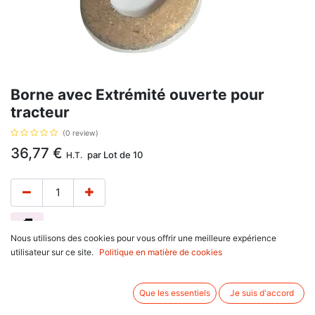
Borne avec Extrémité ouverte pour
tracteur
(0 review)
36,77
€
par
Lot de 10
H.T.
Nous utilisons des cookies pour vous offrir une meilleure expérience
Trou 10mm convient au câble de batterie 40 / 50mm2.
utilisateur sur ce site.
Politique en matière de cookies
Avis client :
Que les essentiels
Je suis d'accord