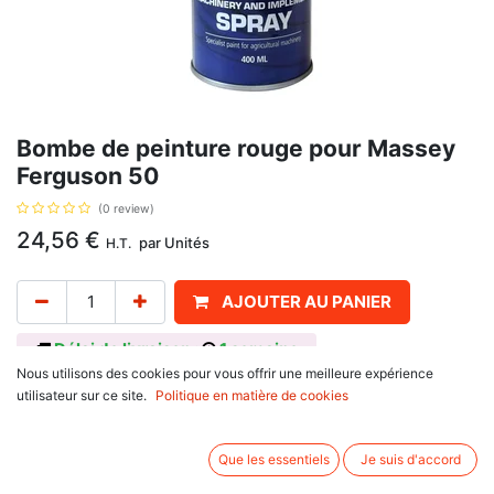
Bombe de peinture rouge pour Massey
Ferguson 50
(0 review)
24,56
€
par
Unités
H.T.
AJOUTER AU PANIER
Délai de livraison :
1 semaine
Nous utilisons des cookies pour vous offrir une meilleure expérience
Bombe de peinture rouge, avec pour référence d'origine 3933376M7.
utilisateur sur ce site.
Politique en matière de cookies
Avis client :
Que les essentiels
Je suis d'accord