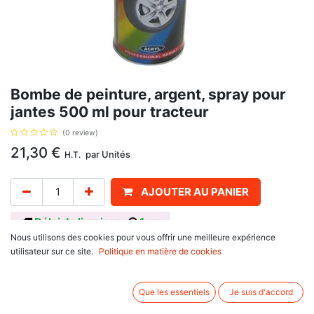
Bombe de peinture, argent, spray pour
jantes 500 ml pour tracteur
(0 review)
21,30
€
par
Unités
H.T.
AJOUTER AU PANIER
Délai de livraison :
1 an
Nous utilisons des cookies pour vous offrir une meilleure expérience
Volumeé: 500 ml
utilisateur sur ce site.
Politique en matière de cookies
Séchage rapide
Laque pour bois, métal, aluminium, verre,pierre et plastique.
Que les essentiels
Je suis d'accord
Avis client :