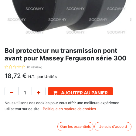
Bol protecteur nu transmission pont
avant pour Massey Ferguson série 300
(0 review)
18,72
€
par
Unités
H.T.
AJOUTER AU PANIER
Nous utilisons des cookies pour vous offrir une meilleure expérience
Délai de livraison :
1 semaine
utilisateur sur ce site.
Politique en matière de cookies
Pour 4 roues motrices, référence d'origine 3699054M1, 3774722M1, se
monte sur Massey Ferguson série 300 : 362, 375, 390, 398, 399
Que les essentiels
Je suis d'accord
Associez d'autres produits: