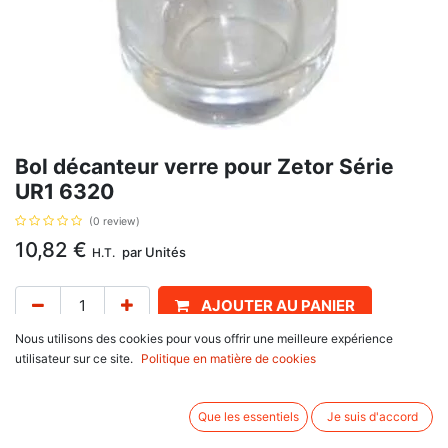
Bol décanteur verre pour Zetor Série
UR1 6320
(0 review)
10,82
€
par
Unités
H.T.
AJOUTER AU PANIER
Nous utilisons des cookies pour vous offrir une meilleure expérience
Délai de livraison :
1 semaine
utilisateur sur ce site.
Politique en matière de cookies
Type Bosch
Hauteur : 52mm
Que les essentiels
Je suis d'accord
Ø Interieur : 29mm
Ø Exterieur : 36mm