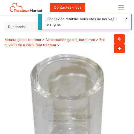
Contactez-nous
Connexion rétablie. Vous êtes de nouveau
en ligne.
Moteur gasoil tracteur
>
Alimentation gasoil, carburant
>
Bol,
cuve Filtre à carburant tracteur
>