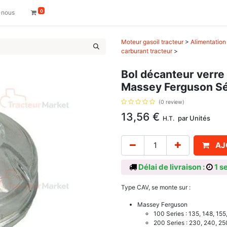
0
-nous
Moteur gasoil tracteur
>
Alimentation 
carburant tracteur
>
Bol décanteur verre 
Massey Ferguson Sé
(0 review)
13,56
€
par
Unités
H.T.
AJ
Délai de livraison :
1 s
Type CAV, se monte sur :
Massey Ferguson
100 Series : 135, 148, 155,
200 Series : 230, 240, 25