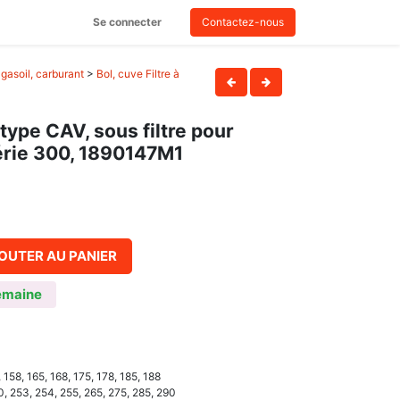
Se connecter
Contactez-nous
gasoil, carburant
>
Bol, cuve Filtre à
type CAV, sous filtre pour
rie 300, 1890147M1
OUTER AU PANIER
emaine
 158, 165, 168, 175, 178, 185, 188
0, 253, 254, 255, 265, 275, 285, 290