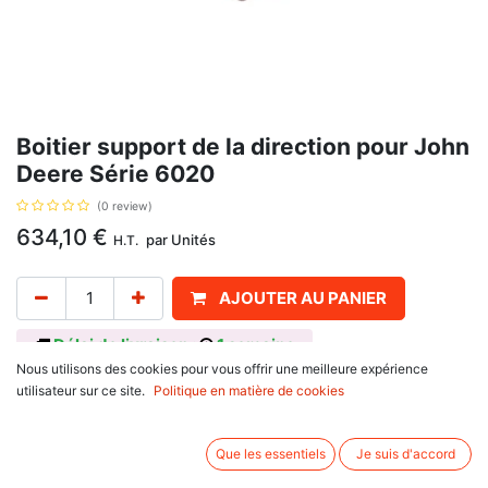
Boitier support de la direction pour John
Deere Série 6020
(0 review)
634,10
€
par
Unités
H.T.
AJOUTER AU PANIER
Délai de livraison :
1 semaine
Nous utilisons des cookies pour vous offrir une meilleure expérience
Coté gauche, avec pour référence d'origine : L157636, L157614, B2019,
utilisateur sur ce site.
Politique en matière de cookies
pour John Deere
6020 SE Series : 6020 SE, 6120 SE, 6220 SE, 6320 SE, 6420 SE
6020 Series : 6320, 6420 S, 6420
Que les essentiels
Je suis d'accord
6030 Series : 6130, 6230, 6330, 6430