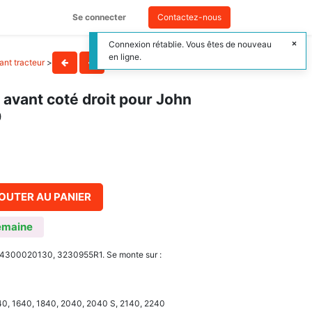
Se connecter
Contactez-nous
Connexion rétablie. Vous êtes de nouveau
en ligne.
ant tracteur
>
t avant coté droit pour John
0
OUTER AU PANIER
emaine
174300020130, 3230955R1. Se monte sur :
140, 1640, 1840, 2040, 2040 S, 2140, 2240