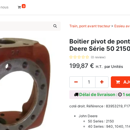
0
-nous
Train, pont avant tracteur
>
Essieu av
Boitier pivot de pon
Deere Série 50 215
(0 review)
199,87
€
par
Unités
H.T.
AJ
Délai de livraison :
1 s
coté droit. Référence : 83953219, F
John Deere
50 Series : 2150
40 Series : 940, 1040, 1