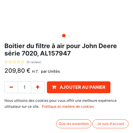
Boitier du filtre à air pour John Deere
série 7020, AL157947
(0 review)
209,80
€
par
Unités
H.T.
AJOUTER AU PANIER
Délai de livraison :
1 semaine
Nous utilisons des cookies pour vous offrir une meilleure expérience
utilisateur sur ce site.
Politique en matière de cookies
Encadrement sans le filtre à air, avec pour référence d'origine AL157947,
pour John Deere
Que les essentiels
Je suis d'accord
série 6020 : 6020, 6120, 6220, 6320, 6320 L, 6420, 6420 L, 6420 S,
6520, 6520 L, 6620, 6820, 6920, 6920 S,