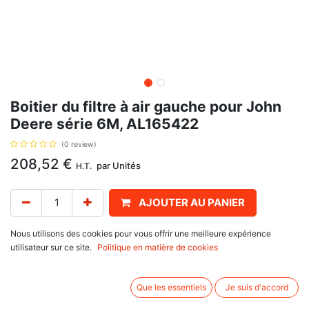
Boitier du filtre à air gauche pour John
Deere série 6M, AL165422
(0 review)
208,52
€
par
Unités
H.T.
AJOUTER AU PANIER
Délai de livraison :
1 semaine
Nous utilisons des cookies pour vous offrir une meilleure expérience
utilisateur sur ce site.
Politique en matière de cookies
Boitier du filtre à air gauche, avec pour référence d'origine AL165422
Informations complémentaires:
Que les essentiels
Je suis d'accord