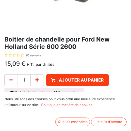
Boitier de chandelle pour Ford New
Holland Série 600 2600
(0 review)
15,09
€
par
Unités
H.T.
AJOUTER AU PANIER
Délai de livraison :
1 semaine
Nous utilisons des cookies pour vous offrir une meilleure expérience
Filetage: 3/4" UNC., avec pour référence d'origine : 181344M2, 193181M1.
utilisateur sur ce site.
Politique en matière de cookies
Informations complémentaires:
Se monte sur :
Que les essentiels
Je suis d'accord
Massey Ferguson