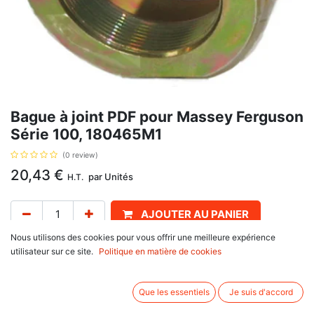
Bague à joint PDF pour Massey Ferguson
Série 100, 180465M1
(0 review)
20,43
€
par
Unités
H.T.
AJOUTER AU PANIER
Nous utilisons des cookies pour vous offrir une meilleure expérience
Délai de livraison :
1 semaine
utilisateur sur ce site.
Politique en matière de cookies
Ancien modèle, avec pour référence d'origine : S41989, 180465M1. Se
monte sur :
Que les essentiels
Je suis d'accord
Massey Ferguson
100 Series : 133, 135, 140, 148, 165, 168, 175, 178, 185, 188