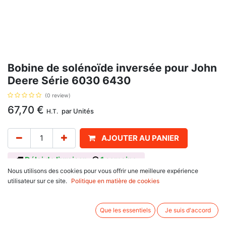
Bobine de solénoïde inversée pour John
Deere Série 6030 6430
(0 review)
67,70
€
par
Unités
H.T.
AJOUTER AU PANIER
Délai de livraison :
1 semaine
Nous utilisons des cookies pour vous offrir une meilleure expérience
Bobine de solénoïde inversée pour John Deere Série 6030 6430, avec
utilisateur sur ce site.
Politique en matière de cookies
pour référence d'origine : RE183369. Se monte sur :
John Deere
6020 Series
Que les essentiels
Je suis d'accord
6020, 6120, 6220, 6320, 6420, 6520, 6620, 6820, 6920 S,
6920