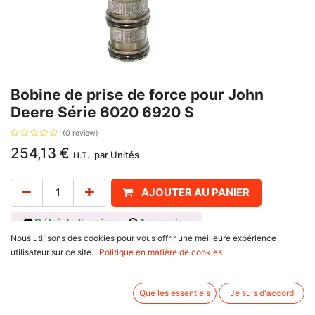
Bobine de prise de force pour John
Deere Série 6020 6920 S
(0 review)
254,13
€
par
Unités
H.T.
AJOUTER AU PANIER
Délai de livraison :
1 semaine
Nous utilisons des cookies pour vous offrir une meilleure expérience
Bobine de prise de force pour John Deere Série 6020 6920 S, avec pour
utilisateur sur ce site.
Politique en matière de cookies
référence d'origine : RE159089. Se monte sur :
John Deere
6020 Series
Que les essentiels
Je suis d'accord
6820, 6920 S, 6920