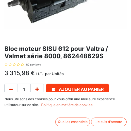
Bloc moteur SISU 612 pour Valtra /
Valmet série 8000, 862448629S
(0 review)
3 315,98
€
par
Unités
H.T.
AJOUTER AU PANIER
Nous utilisons des cookies pour vous offrir une meilleure expérience
Délai de livraison :
1 semaine
utilisateur sur ce site.
Politique en matière de cookies
Bloc court 612 DSL, avec pour référence d'origine 862448629S, pour
Valtra / Valmet
Que les essentiels
Je suis d'accord
série 8000 : 8150.