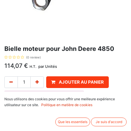
Bielle moteur pour John Deere 4850
(0 review)
114,07
€
par
Unités
H.T.
AJOUTER AU PANIER
Délai de livraison :
1 semaine
Nous utilisons des cookies pour vous offrir une meilleure expérience
utilisateur sur ce site.
Politique en matière de cookies
Pour John Deere : 4050 E, 4055, 4240 S, 4250, 4255, 4350, 4450, 4455,
4560, 4640, 4650, 4755, 4760, 4840, 4850, 4955, 4960, 7700, 7800,
8100, 8200, 8300, 8430, 8440, 8450, 8560, 8570. bielle moteur, avec
Que les essentiels
Je suis d'accord
pour référence d'origine AR93341, SE500498, R71074