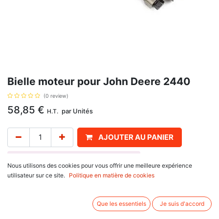
Bielle moteur pour John Deere 2440
(0 review)
58,85
€
par
Unités
H.T.
AJOUTER AU PANIER
Délai de livraison :
1 semaine
Nous utilisons des cookies pour vous offrir une meilleure expérience
utilisateur sur ce site.
Politique en matière de cookies
Pour John Deere : 1020, 1030, 1035, 1040, V, 1120, 1130, 1140, F, V, 1350,
1445 F, 1530, 1550, 1630, 1635, 1640, F, 1745 F, 1750, V, 1830, 1840,
1845F, 1850, F, V, 2030, 2035, 2040, F, S, 2120, 2130, 2135, 2150, 2155,
Que les essentiels
Je suis d'accord
2240, 2250 F, 2255, 2350, 2355, 2440, 2450, F, 2520, 2550, 2650 CS,
2840, 2940, 2950, 2955, 3030, 3040, 3050, 3055, 3100, 3110, 3130,