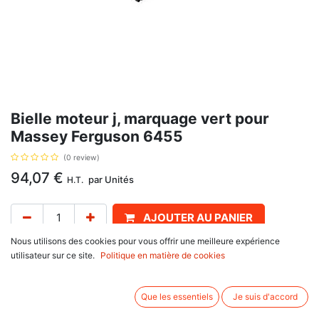
Bielle moteur j, marquage vert pour
Massey Ferguson 6455
(0 review)
94,07
€
par
Unités
H.T.
AJOUTER AU PANIER
Nous utilisons des cookies pour vous offrir une meilleure expérience
Délai de livraison :
1 semaine
utilisateur sur ce site.
Politique en matière de cookies
Longueur 165.545 to 165.578 mm, avec pour référence d'origine
4115C314, 4225014M91
Que les essentiels
Je suis d'accord
Informations complémentaires: