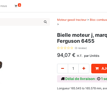
0
-nous
Moteur gasoil tracteur
>
Bloc combust
>
Bielle moteur j, ma
Ferguson 6455
(0 review)
94,07
€
par
Unités
H.T.
AJ
Délai de livraison :
1 s
Longueur 165.545 to 165.578 mm, av