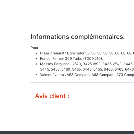
Informations complémentaires:
Pour
Claas / renault : Dominator 58, 58, 58, 58, 58, 68, 68, 68,
Fendt : Farmer 309 Turbo (T309.210),
Massey Ferguson : 2670, 3425 V/SF, 3435 V/S/F, 3445 V
5445, 5455, 5460, 5465, 6445, 6455, 6460, 6465, 6470,
Valmet / valtra : A53 Compact, A63 Compact, A73 Comp
Avis client :