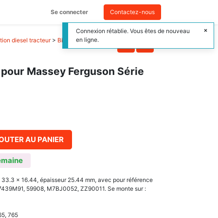
Se connecter
Contactez-nous
Connexion rétablie. Vous êtes de nouveau
en ligne.
ion diesel tracteur
>
Bielle moteur tracteur
l pour Massey Ferguson Série
OUTER AU PANIER
emaine
 33.3 x 16.44, épaisseur 25.44 mm, avec pour référence
37439M91, 59908, M7BJ0052, ZZ90011. Se monte sur :
65, 765