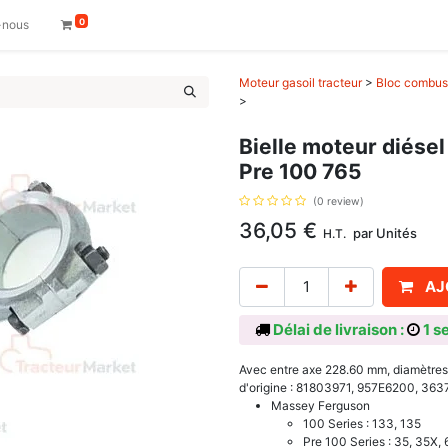
0
-nous
Moteur gasoil tracteur
>
Bloc combust
>
Bielle moteur diése
Pre 100 765
(0 review)
36,05
€
par
Unités
H.T.
AJ
Délai de livraison :
1 s
Avec entre axe 228.60 mm, diamètres
d'origine : 81803971, 957E6200, 36
Massey Ferguson
100 Series : 133, 135
Pre 100 Series : 35, 35X, 