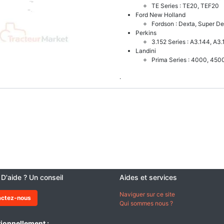
TE Series : TE20, TEF20
Ford New Holland
Fordson : Dexta, Super De
Perkins
3.152 Series : A3.144, A3.
Landini
Prima Series : 4000, 450
.
 D'aide ? Un conseil
Aides et services
Naviguer sur ce site
actez-nous
Qui sommes nous ?
ionnellement :