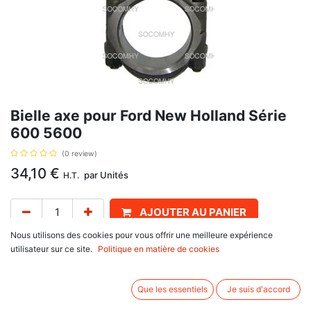
Bielle axe pour Ford New Holland Série
600 5600
(0 review)
34,10
€
par
Unités
H.T.
AJOUTER AU PANIER
Nous utilisons des cookies pour vous offrir une meilleure expérience
Délai de livraison :
1 semaine
utilisateur sur ce site.
Politique en matière de cookies
Dimensions 36 mm, avec pour référence d'origine : 81864279,
C7NN6200A. Se monte sur :
Que les essentiels
Je suis d'accord
Ford New Holland
10 Series : 2610, 3610, 4610