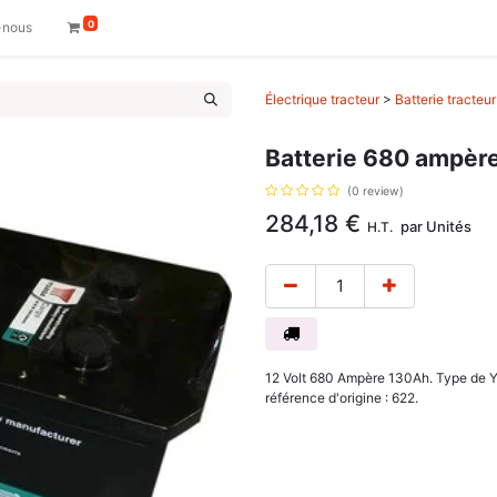
0
-nous
Électrique tracteur
>
Batterie tracteur
Batterie 680 ampère
(0 review)
284,18
€
par
Unités
H.T.
12 Volt 680 Ampère 130Ah. Type de 
référence d'origine : 622.