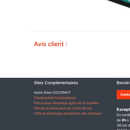
Avis client :
Sites Complémentaires
Besoin
Autre Sites SOCOMHY
Cont
Composants hydrauliques
Pièce pour remorque agricole et routière
Pièces d'usure pour les outils du sol
Except
Clôture électrique protection des animaux
Du lundi
de
8h
à
38 rue d