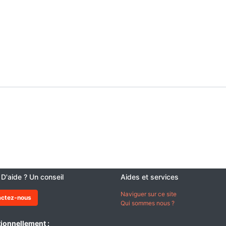
 D'aide ? Un conseil
Aides et services
Naviguer sur ce site
actez-nous
Qui sommes nous ?
ionnellement :