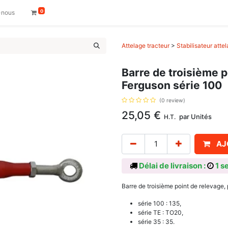
0
-nous
Attelage tracteur
>
Stabilisateur atte
Barre de troisième 
Ferguson série 100
(0 review)
25,05
€
par
Unités
H.T.
AJ
Délai de livraison :
1 s
Barre de troisième point de relevage
série 100 : 135,
série TE : TO20,
série 35 : 35.