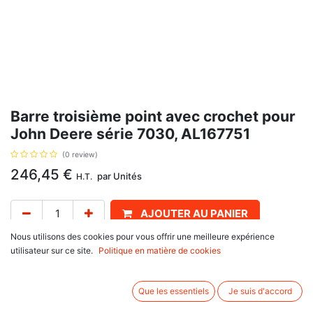
Barre troisième point avec crochet pour
John Deere série 7030, AL167751
(0 review)
246,45
€
par
Unités
H.T.
AJOUTER AU PANIER
Nous utilisons des cookies pour vous offrir une meilleure expérience
Délai de livraison :
1 semaine
utilisateur sur ce site.
Politique en matière de cookies
Avec crochet catégorie 3, avec pour référence d'origine AL167751, pour
John Deere
Que les essentiels
Je suis d'accord
série 7030 : 7430 E PR, 7430 PR, 7530 E PR, 7530 PR,