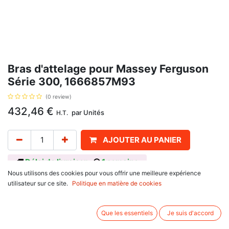
Bras d'attelage pour Massey Ferguson
Série 300, 1666857M93
(0 review)
432,46
€
par
Unités
H.T.
AJOUTER AU PANIER
Délai de livraison :
1 semaine
Nous utilisons des cookies pour vous offrir une meilleure expérience
Référence d'origine : 1666857M93, pour Massey Ferguson
utilisateur sur ce site.
Politique en matière de cookies
300 Series : 362, 372, 390, 398, 399
600 Series : 675, 690, 698 T, 698, 699.
Que les essentiels
Je suis d'accord