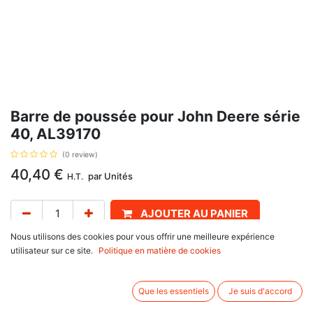
Barre de poussée pour John Deere série
40, AL39170
(0 review)
40,40
€
par
Unités
H.T.
AJOUTER AU PANIER
Nous utilisons des cookies pour vous offrir une meilleure expérience
Délai de livraison :
1 semaine
utilisateur sur ce site.
Politique en matière de cookies
Entre axe minimum 21"5/8" ( ou 550 mm), maximum 30" ( ou 762 mm),
catégorie 1/2 avec rotules pour axe diamètre 19.2 et 25,4 et tube fileté
Que les essentiels
Je suis d'accord
1"1/8UNC, référence AL39170. Se monte sur John Deere