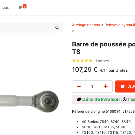
0
-nous
Attelage tracteur
>
Relevage hydrauli
>
Barre de poussée po
TS
(1 review)
107,29
€
par
Unités
H.T.
AJ
Délai de livraison :
1 s
Référence d'origine 5166014, 517258
40 Series: 7840, 8240, 8340,
M100, M115, M135, M160,
TS100, TS110, TS115, TS120, 