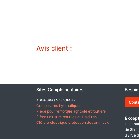
Avis client :
Sites Complémentaires
Besoin
Autre Sites SOCOMHY
Cont
Composants hydrauliques
Pièce pour remorque agricole et routière
Pièces d'usure pour les outils du sol
Except
Clôture électrique protection des animaux
Du lundi
de
8h
à
38 rue d