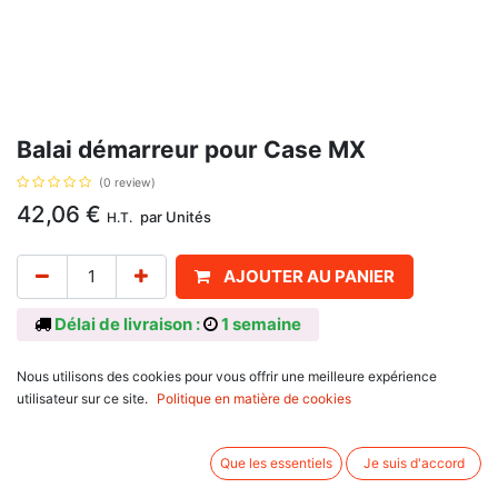
Balai démarreur pour Case MX
(0 review)
42,06
€
par
Unités
H.T.
AJOUTER AU PANIER
Délai de livraison :
1 semaine
Pour embrayage humide, pour Case IHC
Nous utilisons des cookies pour vous offrir une meilleure expérience
utilisateur sur ce site.
Politique en matière de cookies
série Maxxum : 5120, 5130, 5140, 5150, 5220, 5230, 5240, 5250,
série MX : MX100, MX120, MX135, MX150, MX170.
Que les essentiels
Je suis d'accord